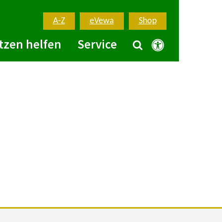
A-Z
eVewa
Shop
tzen helfen
Service