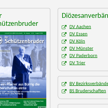
r
Diözesanverbä
hützenbruder
DV Aachen
DV Essen
DV Köln
DV Münster
DV Paderborn
DV Trier
BV Bezirksverbänd
BS Bruderschaften
© BHDS