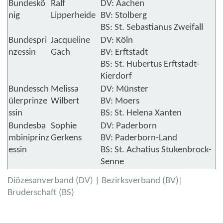
Bundeskö
Ralf
DV: Aachen
nig
Lipperheide
BV: Stolberg
BS: St. Sebastianus Zweifall
Bundespri
Jacqueline
DV: Köln
nzessin
Gach
BV: Erftstadt
BS: St. Hubertus Erftstadt-
Kierdorf
Bundessch
Melissa
DV: Münster
ülerprinze
Wilbert
BV: Moers
ssin
BS: St. Helena Xanten
Bundesba
Sophie
DV: Paderborn
mbiniprinz
Gerkens
BV: Paderborn-Land
essin
BS: St. Achatius Stukenbrock-
Senne
Diözesanverband (DV) | Bezirksverband (BV)|
Bruderschaft (BS)