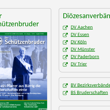
r
Diözesanverbä
hützenbruder
DV Aachen
DV Essen
DV Köln
DV Münster
DV Paderborn
DV Trier
BV Bezirksverbänd
BS Bruderschaften
© BHDS