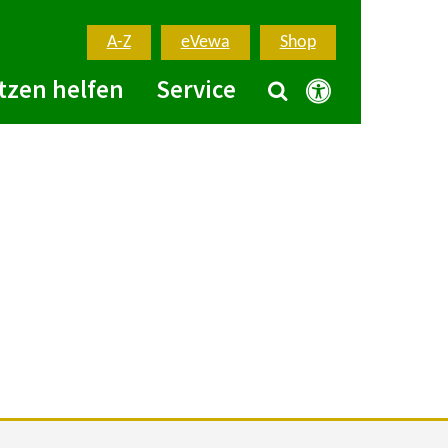
A-Z
eVewa
Shop
tzen helfen
Service