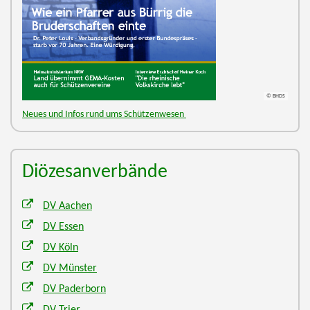
© BHDS
Neues und Infos rund ums Schützenwesen
Diözesanverbände
DV Aachen
DV Essen
DV Köln
DV Münster
DV Paderborn