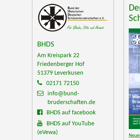
De
Sc
BHDS
Am Kreispark 22
Friedenberger Hof
51379
Leverkusen
02171 72150
info@bund-
bruderschaften.de
BHDS auf facebook
BHDS auf YouTube
(eVewa)
Neues