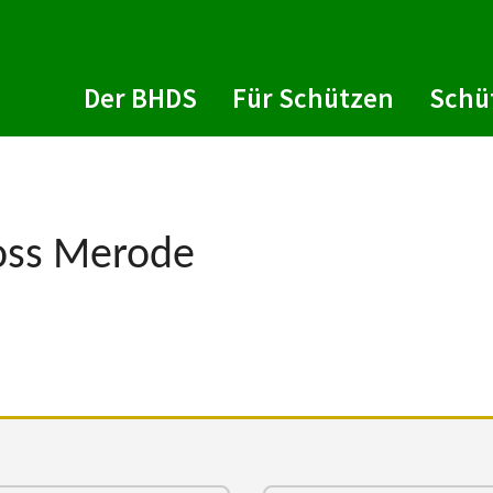
Der BHDS
Für Schützen
Schü
loss Merode