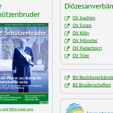
r
Diözesanverbä
hützenbruder
DV Aachen
DV Essen
DV Köln
DV Münster
DV Paderborn
DV Trier
BV Bezirksverbänd
BS Bruderschaften
© BHDS
 und Infos rund ums