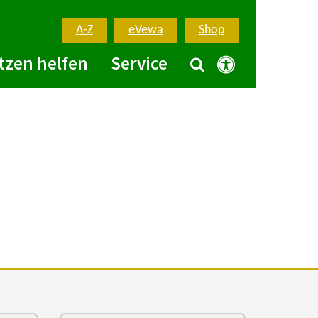
A-Z
eVewa
Shop
tzen helfen
Service