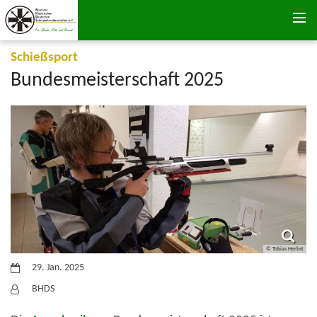
Zum Inhalt springen
:
Schießsport
Bundesmeisterschaft 2025
© Tobias Herbst
Datum:
29. Jan. 2025
Von:
BHDS