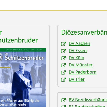
r
Diözesanverbä
hützenbruder
DV Aachen
DV Essen
DV Köln
DV Münster
DV Paderborn
DV Trier
BV Bezirksverbänd