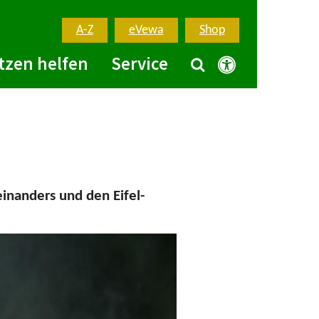
A-Z
eVewa
Shop
tzen helfen
Service
einanders und den Eifel-