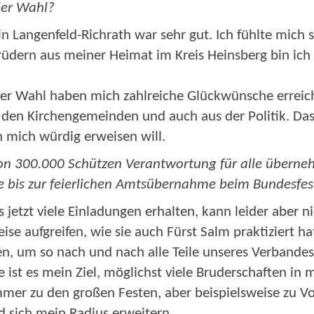
der Wahl?
 Langenfeld-Richrath war sehr gut. Ich fühlte mich 
dern aus meiner Heimat im Kreis Heinsberg bin ich f
er Wahl haben mich zahlreiche Glückwünsche erreich
den Kirchengemeinden und auch aus der Politik. Das 
 mich würdig erweisen will.
r von 300.000 Schützen Verantwortung für alle übern
ate bis zur feierlichen Amtsübernahme beim Bunde
 jetzt viele Einladungen erhalten, kann leider aber ni
e aufgreifen, wie sie auch Fürst Salm praktiziert hat
, um so nach und nach alle Teile unseres Verbandes
ist es mein Ziel, möglichst viele Bruderschaften in 
immer zu den großen Festen, aber beispielsweise zu 
d sich mein Radius erweitern …