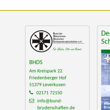
De
Sc
BHDS
Am Kreispark 22
Friedenberger Hof
51379
Leverkusen
02171 72150
info@bund-
bruderschaften.de