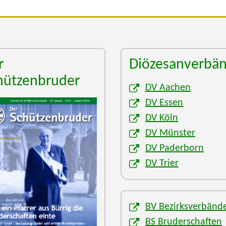
r
Diözesanverbä
hützenbruder
DV Aachen
DV Essen
DV Köln
DV Münster
DV Paderborn
DV Trier
BV Bezirksverbänd
BS Bruderschaften