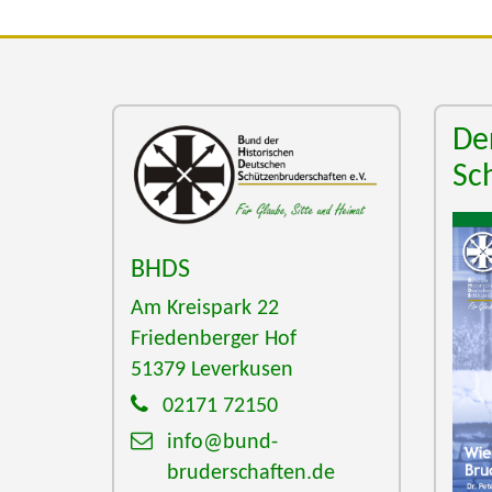
De
Sc
BHDS
Am Kreispark 22
Friedenberger Hof
51379
Leverkusen
02171 72150
info@bund-
bruderschaften.de