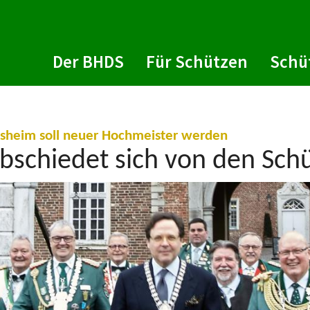
Der BHDS
Für Schützen
Schü
:
esheim soll neuer Hochmeister werden
abschiedet sich von den Sch