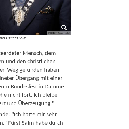
© BHDS / Tobias Herbst
ter Fürst zu Salm
n geerdeter Mensch, dem
n und den christlichen
einen Weg gefunden haben,
dneter Übergang mit einer
e zum Bundesfest in Damme
e nicht fort. Ich bleibe
Herz und Überzeugung."
e: "Ich hätte mir sehr
n." Fürst Salm habe durch