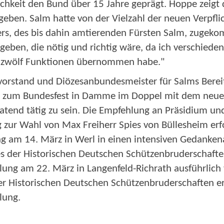
lichkeit den Bund über 15 Jahre geprägt. Hoppe zeigt
eben. Salm hatte von der Vielzahl der neuen Verpfli
ers, des bis dahin amtierenden Fürsten Salm, zugeko
 geben, die nötig und richtig wäre, da ich verschied
n zwölf Funktionen übernommen habe."
orstand und Diözesanbundesmeister für Salms Bereits
be zum Bundesfest in Damme im Doppel mit dem neue
atend tätig zu sein. Die Empfehlung an Präsidium un
zur Wahl von Max Freiherr Spies von Büllesheim erfo
ung am 14. März in Werl in einen intensiven Gedanke
der Historischen Deutschen Schützenbruderschaften
ng am 22. März in Langenfeld-Richrath ausführlich v
er Historischen Deutschen Schützenbruderschaften erl
lung.