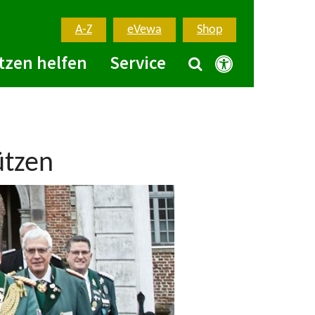
A-Z
eVewa
Shop
tzen helfen
Service
ützen