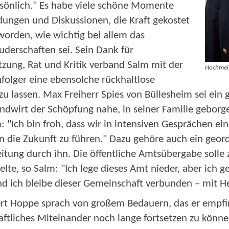
rsönlich." Es habe viele schöne Momente
ungen und Diskussionen, die Kraft gekostet
eworden, wie wichtig bei allem das
uderschaften sei. Sein Dank für
zung, Rat und Kritik verband Salm mit der
Hochmeis
hfolger eine ebensolche rückhaltlose
zu lassen. Max Freiherr Spies von Büllesheim sei ei
dwirt der Schöpfung nahe, in seiner Familie geborge
m: "Ich bin froh, dass wir in intensiven Gesprächen 
 die Zukunft zu führen." Dazu gehöre auch ein geor
itung durch ihn. Die öffentliche Amtsübergabe soll
lte, so Salm: "Ich lege dieses Amt nieder, aber ich geh
 Und ich bleibe dieser Gemeinschaft verbunden – mit 
t Hoppe sprach von großem Bedauern, das er empfind
ftliches Miteinander noch lange fortsetzen zu könne