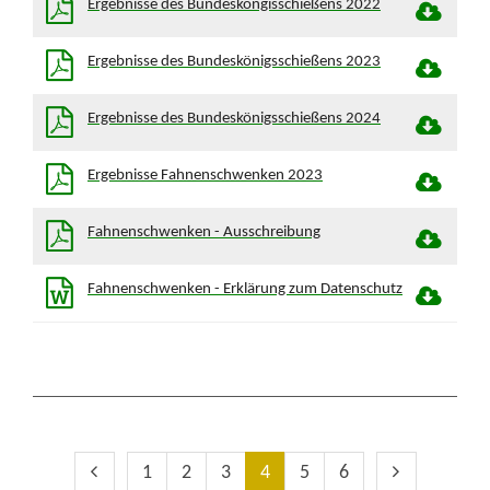
Ergebnisse des Bundesköngisschießens 2022
Ergebnisse des Bundeskönigsschießens 2023
Ergebnisse des Bundeskönigsschießens 2024
Ergebnisse Fahnenschwenken 2023
Fahnenschwenken - Ausschreibung
Fahnenschwenken - Erklärung zum Datenschutz
Vorherige Seite
Erste Seite
Nächste Sei
1
2
3
4
5
6