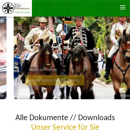
Zum Inhalt springen
Hoch zu Pferde
an der Spitze des Regiments
© Tobias Herbst
Alle Dokumente // Downloads
Unser Service für Sie