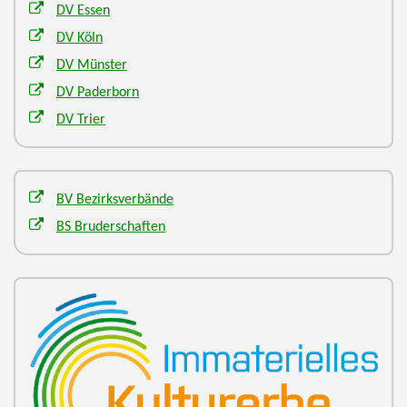
DV Essen
DV Köln
DV Münster
DV Paderborn
DV Trier
BV Bezirksverbände
BS Bruderschaften