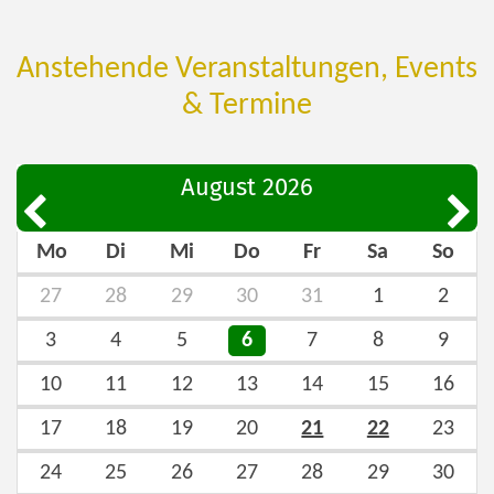
Anstehende Veranstaltungen, Events
& Termine
August 2026
Vorherige Seite
Nächs
Mo
Di
Mi
Do
Fr
Sa
So
27
28
29
30
31
1
2
3
4
5
6
7
8
9
10
11
12
13
14
15
16
17
18
19
20
21
22
23
24
25
26
27
28
29
30