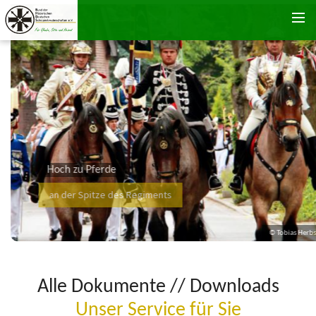
Zum Inhalt springen
Hoch zu Pferde
an der Spitze des Regiments
© Tobias Herbst
Alle Dokumente // Downloads
Unser Service für Sie