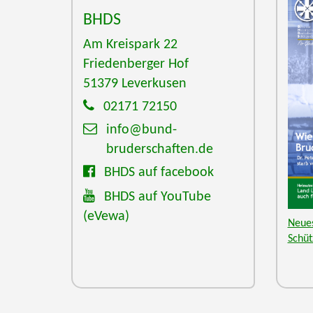
BHDS
Am Kreispark 22
Friedenberger Hof
51379
Leverkusen
02171 72150
info@bund-
bruderschaften.de
BHDS auf facebook
BHDS auf YouTube
(eVewa)
Neues
Schü