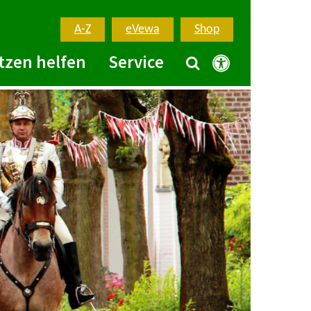
A-Z
eVewa
Shop
tzen helfen
Service