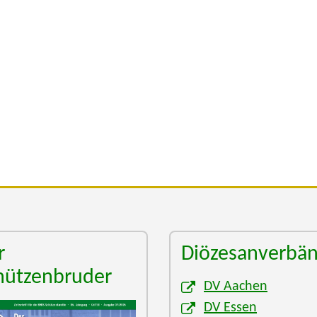
r
Diözesanverbä
hützenbruder
DV Aachen
DV Essen