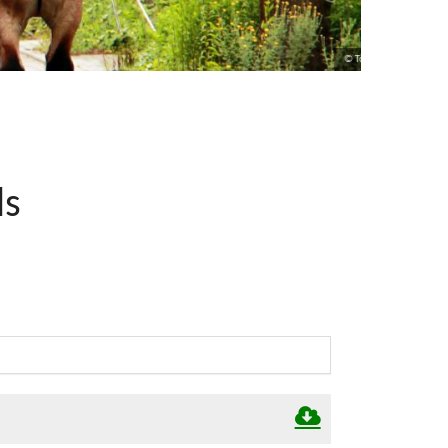
© Tobias Herbst
ds