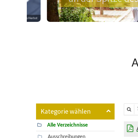
Tobias Herbst
A
Suche i
Verzeichnisse
Alle Verzeichnisse
Ausschreibungen