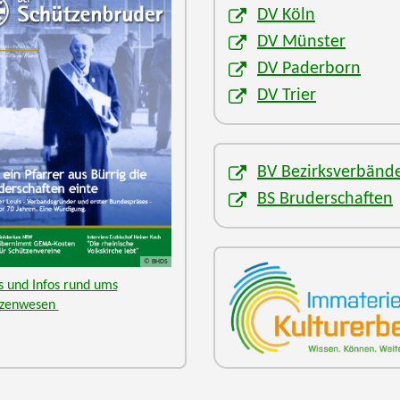
DV Köln
DV Münster
DV Paderborn
DV Trier
BV Bezirksverbänd
BS Bruderschaften
© BHDS
 und Infos rund ums
tzenwesen