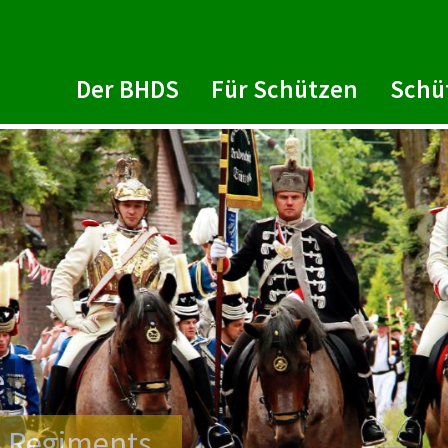
Der BHDS
Für Schützen
Schü
giments